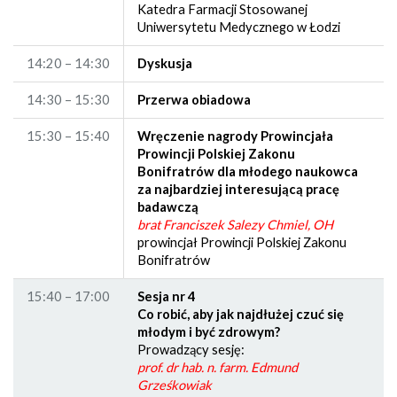
Katedra Farmacji Stosowanej
Uniwersytetu Medycznego w Łodzi
14:20 – 14:30
Dyskusja
14:30 – 15:30
Przerwa obiadowa
15:30 – 15:40
Wręczenie nagrody Prowincjała
Prowincji Polskiej Zakonu
Bonifratrów dla młodego naukowca
za najbardziej interesującą pracę
badawczą
brat Franciszek Salezy Chmiel, OH
prowincjał Prowincji Polskiej Zakonu
Bonifratrów
15:40 – 17:00
Sesja nr 4
Co robić, aby jak najdłużej czuć się
młodym i być zdrowym?
Prowadzący sesję:
prof. dr hab. n. farm. Edmund
Grześkowiak