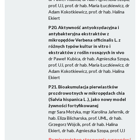
prof. UJ, prof. dr hab. Maria Łuczkiewicz, dr
Adam Kokotkiewicz, prof. dr hab. Halina
Ekiert
P20. Aktywność antyoksydacyjna i
antybakteryjna ekstraktów z
mikropędów Verbena officinalis L. z
różnych typów kultur in vitro i
ekstraktów z roślin rosnących in vivo
dr Paweł Kubica, dr hab. Agnieszka Szopa,
prof. UJ, prof. dr hab. Maria Łuczkiewicz, dr
Adam Kokotkiewicz, prof. dr hab. Halina
Ekiert
P21. Bioakumulacja pierwiastków
prozdrowotnych w mikropędach chia
(Salvia hispanica L .), jako nowy model
żywności fortyfikowanej
mgr Sara Motyka, mgr Karolina Jafernik, dr
hab. Eliza Blicharska, prof. UML, dr hab.
Grzegorz Wójcik, prof. dr hab. Halina
Ekiert, dr hab. Agnieszka Szopa, prof. UJ
Bezpieczeństwo stosowania surowców i