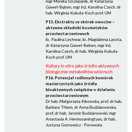
mgr Monika Szczepanik, dr Katarzyna
Gaweł-Bęben, mgr inż. Karolina Czech, dr
hab. Wirginia Kukuła-Koch prof. UM
P15. Ekstrakty ze skórek owoców –
aktywne składniki kosmetyków
przeciwstarzeniowych
lic. Paulina Lechwar, lic. Magdalena Lasota,
dr Katarzyna Gaweł-Beben, mgr inż.
Karolina Czech, dr hab. Wirginia Kukuła-
Koch prof. UM
Kultury in vitro jako źródło aktywnych
biologicznie metabolitów wtórnych
P16. Potencjał roślinnych komórek
macierzystych jako źródła
bioaktywnych związków o działaniu
przeciwstarzeniowym
Dr hab. Małgorzata Kikowska, prof. dr hab.
Barbara Thiem, dr Anna Budzianowska,
prof. dr hab. Jaromir Budzianowski, mgr
Anastasia A. Hermosaningtyas, dr hab.
Justyna Gornowicz - Porowska