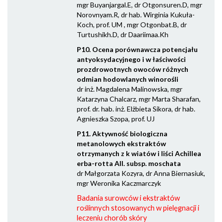
mgr Buyanjargal.E, dr Otgonsuren.D, mgr
Norovnyam.R, dr hab. Wirginia Kukuła-
Koch, prof. UM , mgr Otgonbat.B, dr
Turtushikh.D, dr Daariimaa.Kh
P10. Ocena porównawcza potencjału
antyoksydacyjnego i w łaściwości
prozdrowotnych owoców różnych
odmian hodowlanych winorośli
dr inż. Magdalena Malinowska, mgr
Katarzyna Chalcarz, mgr Marta Sharafan,
prof. dr. hab. inż. Elżbieta Sikora, dr hab.
Agnieszka Szopa, prof. UJ
P11. Aktywność biologiczna
metanolowych ekstraktów
otrzymanych z k wiatów i liści Achillea
erba-rotta All. subsp. moschata
dr Małgorzata Kozyra, dr Anna Biernasiuk,
mgr Weronika Kaczmarczyk
Badania surowców i ekstraktów
roślinnych stosowanych w pielęgnacji i
leczeniu chorób skóry