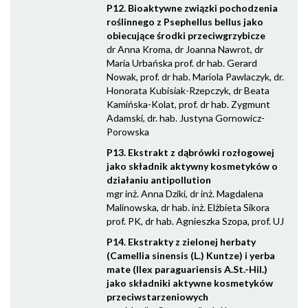
P12. Bioaktywne związki pochodzenia
roślinnego z Psephellus bellus jako
obiecujące środki przeciwgrzybicze
dr Anna Kroma, dr Joanna Nawrot, dr
Maria Urbańska prof. dr hab. Gerard
Nowak, prof. dr hab. Mariola Pawlaczyk, dr.
Honorata Kubisiak-Rzepczyk, dr Beata
Kamińska-Kolat, prof. dr hab. Zygmunt
Adamski, dr. hab. Justyna Gornowicz-
Porowska
P13. Ekstrakt z dąbrówki rozłogowej
jako składnik aktywny kosmetyków o
działaniu antipollution
mgr inż. Anna Dziki, dr inż. Magdalena
Malinowska, dr hab. inż. Elżbieta Sikora
prof. PK, dr hab. Agnieszka Szopa, prof. UJ
P14. Ekstrakty z zielonej herbaty
(Camellia sinensis (L.) Kuntze) i yerba
mate (Ilex paraguariensis A.St.-Hil.)
jako składniki aktywne kosmetyków
przeciwstarzeniowych