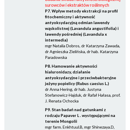
surowców i ekstraktów roślinnych
P7. Wpływ metody ekstrakcji na profil
fitochemiczny i aktywność
antyoksydacyjną odmian lawendy
wąskolistnej (Lavandula angustifolia) i
lawendy pośredniej (Lavandula x
intermedia)
mgr Natalia Dobros, dr Katarzyna Zawada,
dr Agnieszka Zielińska, dr hab. Katarzyna
Paradowska
P8. Hamowanie aktywności
hialuronidazy, działanie
antyoksydacyjne i przeciwbakteryjne
jeżyny popielicy (Rubus caesius L.)
dr Anna Hering, dr hab. Justyna
Stefanowicz-Hajduk, dr Rafał Hałasa, prof.
J. Renata Ochocka
P9. Stan badań nad gatunkami z
rodzaju Papaver L . występującymi na
terenie Mongolii
mgr farm. Enkhtuul.B, mgr Shinezaya.D,