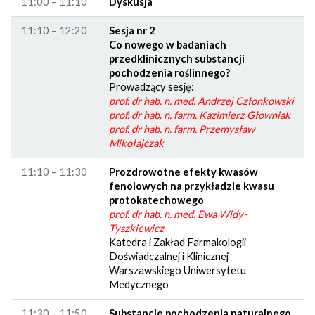
11:00 – 11:10
Dyskusja
11:10 – 12:20
Sesja nr 2
Co nowego w badaniach
przedklinicznych substancji
pochodzenia roślinnego?
Prowadzący sesję:
prof. dr hab. n. med. Andrzej Członkowski
prof. dr hab. n. farm. Kazimierz Głowniak
prof. dr hab. n. farm. Przemysław
Mikołajczak
11:10 – 11:30
Prozdrowotne efekty kwasów
fenolowych na przykładzie kwasu
protokatechowego
prof. dr hab. n. med. Ewa Widy-
Tyszkiewicz
Katedra i Zakład Farmakologii
Doświadczalnej i Klinicznej
Warszawskiego Uniwersytetu
Medycznego
11:30 – 11:50
Substancje pochodzenia naturalnego