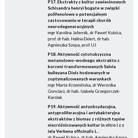
P17. Ekstrakty z kultur zawiesinowych
Schisandra henryi bogate w związki
polifenolowe o potencjalnym
zastosowaniu w terapii chorób
neurodegeneracyjnych
mgr Karolina Jafernik, dr Paweł Kubica,
prof. dr hab. Halina Ekiert, dr hab.
Agnieszka Szopa, prof. UJ
P18. Aktywność cytotoksyczna
metanolowo-wodnego ekstraktu z
korzeni transformowanych Salvia
bulleyana Diels hodowanych w
zoptymalizowanych warunkach
mgr Marta Krzemińska, dr Weronika
Gonciarz, dr hab. Izabela Grzegorczyk-
Karolak
P19. Aktywność antyoksydacyjna,
antyproliferacyjna i antybakteryjna
ekstraktów z biomas z różnych typów
niezróżnicowanych kultur in vitro i z z
iela Verbena officinalis L .
dr Paweł Kubica, dr hab. Agnieszka Szopa,