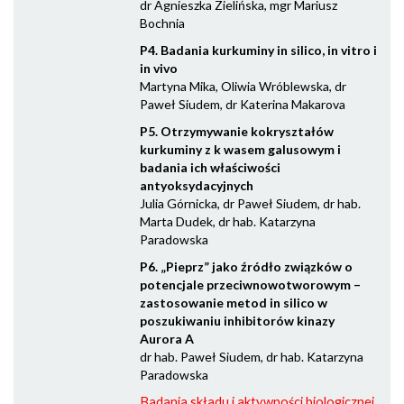
dr Agnieszka Zielińska, mgr Mariusz
Bochnia
P4. Badania kurkuminy in silico, in vitro i
in vivo
Martyna Mika, Oliwia Wróblewska, dr
Paweł Siudem, dr Katerina Makarova
P5. Otrzymywanie kokryształów
kurkuminy z k wasem galusowym i
badania ich właściwości
antyoksydacyjnych
Julia Górnicka, dr Paweł Siudem, dr hab.
Marta Dudek, dr hab. Katarzyna
Paradowska
P6. „Pieprz” jako źródło związków o
potencjale przeciwnowotworowym –
zastosowanie metod in silico w
poszukiwaniu inhibitorów kinazy
Aurora A
dr hab. Paweł Siudem, dr hab. Katarzyna
Paradowska
Badania składu i aktywności biologicznej