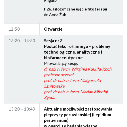
Bogacz
P26. Filozoficzne ujęcie fitoterapii
dr. Anna Żuk
12:50
Otwarcie
13:20 – 14:30
Sesja nr 3
Postać leku roślinnego – problemy
technologiczne, analityczne i
biofarmaceutyczne
Prowadzący sesję:
dr hab. n. farm. Wirginia Kukuła-Koch,
profesor uczelni
prof. dr hab. n. farm. Małgorzata
Sznitowska
prof. dr hab. n. farm. Marian Mikołaj
Zgoda
13:20 – 13:40
Aktualne możliwości zastosowania
pieprzycy peruwiańskiej (Lepidium
peruvianum)
w oparciu o badania własne