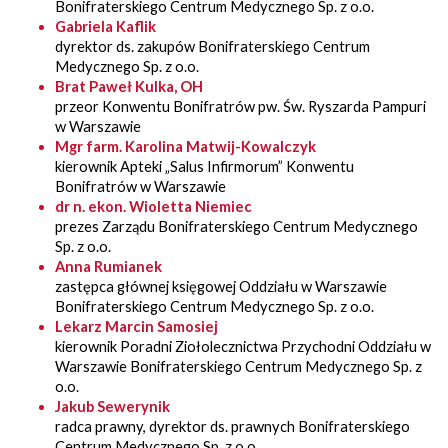
Bonifraterskiego Centrum Medycznego Sp. z o.o.
Gabriela Kaflik
dyrektor ds. zakupów Bonifraterskiego Centrum
Medycznego Sp. z o.o.
Brat Paweł Kulka, OH
przeor Konwentu Bonifratrów pw. Św. Ryszarda Pampuri
w Warszawie
Mgr farm. Karolina Matwij-Kowalczyk
kierownik Apteki „Salus Infirmorum” Konwentu
Bonifratrów w Warszawie
dr n. ekon. Wioletta Niemiec
prezes Zarządu Bonifraterskiego Centrum Medycznego
Sp. z o.o.
Anna Rumianek
zastępca głównej księgowej Oddziału w Warszawie
Bonifraterskiego Centrum Medycznego Sp. z o.o.
Lekarz Marcin Samosiej
kierownik Poradni Ziołolecznictwa Przychodni Oddziału w
Warszawie Bonifraterskiego Centrum Medycznego Sp. z
o.o.
Jakub Sewerynik
radca prawny, dyrektor ds. prawnych Bonifraterskiego
Centrum Medycznego Sp. z o.o.