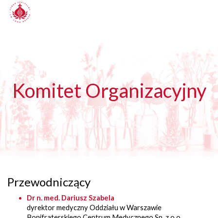
Komitet Organizacyjny
Przewodniczący
Dr n. med. Dariusz Szabela
dyrektor medyczny Oddziału w Warszawie
Bonifraterskiego Centrum Medycznego Sp. z o.o.